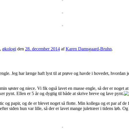
,
økologi
den
28. december 2014
af
Karen Damsgaard-Bruhn
.
e engle. Jeg har længe haft lyst til at prøve og havde i hovedet, hvordan
in søster og niece. Vi fik også lavet en masse engle, så der er noget a
er pynt. Ellen er 5 år og dygtig til både at skrive breve og lave pynt.
c og papir, og de er blevet noget så flotte. Min kollega og et par af de 
fter siden hun var lille, så der er lavet mange juletræer i tidens løb. Og