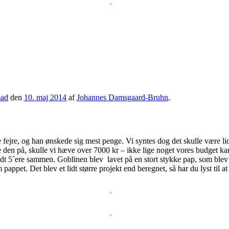
ad
den
10. maj 2014
af
Johannes Damsgaard-Bruhn
.
fejre, og han ønskede sig mest penge. Vi syntes dog det skulle være lidt
e den på, skulle vi hæve over 7000 kr – ikke lige noget vores budget ka
 5´ere sammen. Goblinen blev lavet på en stort stykke pap, som blev s
pet. Det blev et lidt større projekt end beregnet, så har du lyst til at 