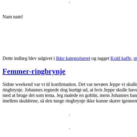
Nam nam!
Dette indlæg blev udgivet i
Ikke kategoriseret
og tagget
Kold kaffe
,
m
Femmer-ringbrynje
Sidste weekend var vi til konfirmation. Det var nevøen Jeppe vi skulle 
ringbrynje. Johannes regnede dog hurtigt ud, at hvis Jeppe skulle hav
med at bruge det som tema. Jeg malede en goblin, mens Johannes bandt
imellem skuldrene, så den tunge ringbrynje ikke kunne skære igennem pap