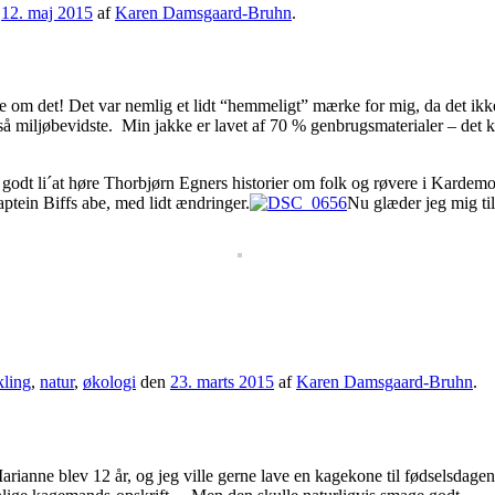
n
12. maj 2015
af
Karen Damsgaard-Bruhn
.
ive om det! Det var nemlig et lidt “hemmeligt” mærke for mig, da det ikke 
å miljøbevidste. Min jakke er lavet af 70 % genbrugsmaterialer – det kan 
g godt li´at høre Thorbjørn Egners historier om folk og røvere i Kardem
Kaptein Biffs abe, med lidt ændringer.
Nu glæder jeg mig til
ling
,
natur
,
økologi
den
23. marts 2015
af
Karen Damsgaard-Bruhn
.
 Marianne blev 12 år, og jeg ville gerne lave en kagekone til fødselsdag