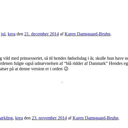
,
jul
,
krea
den
21. december 2014
af
Karen Damsgaard-Bruhn
.
g vild med prinsesseriet, så til hendes fødselsdag i år, skulle hun have
d ordenen fulgte også udnævnelsen af “blå ridder af Danmark” Hendes ege
tser på at denne version er i orden 😉
hækling
,
krea
den
23. november 2014
af
Karen Damsgaard-Bruhn
.