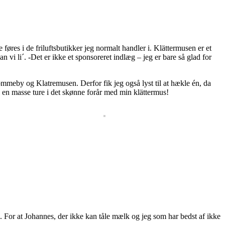
føres i de friluftsbutikker jeg normalt handler i. Klättermusen er et
vi li´. -Det er ikke et sponsoreret indlæg – jeg er bare så glad for
ommeby og Klatremusen. Derfor fik jeg også lyst til at hækle én, da
 en masse ture i det skønne forår med min klättermus!
en. For at Johannes, der ikke kan tåle mælk og jeg som har bedst af ikke