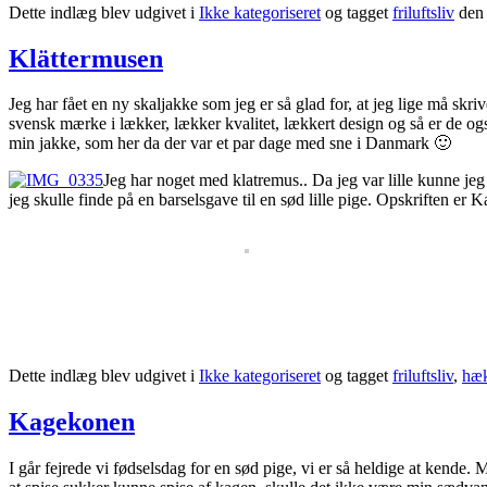
Dette indlæg blev udgivet i
Ikke kategoriseret
og tagget
friluftsliv
de
Klättermusen
Jeg har fået en ny skaljakke som jeg er så glad for, at jeg lige må skr
svensk mærke i lækker, lækker kvalitet, lækkert design og så er de ogs
min jakke, som her da der var et par dage med sne i Danmark 🙂
Jeg har noget med klatremus.. Da jeg var lille kunne je
jeg skulle finde på en barselsgave til en sød lille pige. Opskriften er 
Dette indlæg blev udgivet i
Ikke kategoriseret
og tagget
friluftsliv
,
hæk
Kagekonen
I går fejrede vi fødselsdag for en sød pige, vi er så heldige at kende.