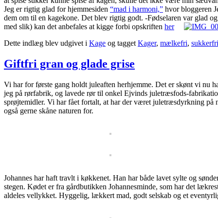
at spise sukker kunne spise af kagen, skulle det ikke være min sædva
Jeg er rigtig glad for hjemmesiden
“mad i harmoni,”
hvor bloggeren Jea
dem om til en kagekone. Det blev rigtig godt. -Fødselaren var glad o
med slik) kan det anbefales at kigge forbi opskriften
her
Dette indlæg blev udgivet i
Kage
og tagget
Kager
,
mælkefri
,
sukkerfr
Giftfri gran og glade grise
Vi har for første gang holdt juleaften herhjemme. Det er skønt vi nu ha
jeg på rørfabrik, og lavede rør til onkel Ejvinds juletræsfods-fabrikati
sprøjtemidler. Vi har fået fortalt, at har der været juletræsdyrkning på
også gerne skåne naturen for.
Johannes har haft travlt i køkkenet. Han har både lavet sylte og sønder
stegen. Kødet er fra gårdbutikken Johannesminde, som har det lækreste 
aldeles vellykket. Hyggelig, lækkert mad, godt selskab og et eventyrl