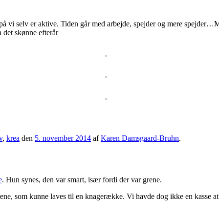
gn på vi selv er aktive. Tiden går med arbejde, spejder og mere spejde
a det skønne efterår
v
,
krea
den
5. november 2014
af
Karen Damsgaard-Bruhn
.
e
. Hun synes, den var smart, især fordi der var grene.
ne, som kunne laves til en knagerække. Vi havde dog ikke en kasse at s