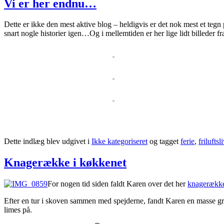
Vi er her endnu…
Dette er ikke den mest aktive blog – heldigvis er det nok mest et te
snart nogle historier igen…Og i mellemtiden er her lige lidt billeder fr
Dette indlæg blev udgivet i
Ikke kategoriseret
og tagget
ferie
,
friluftsli
Knagerække i køkkenet
For nogen tid siden faldt Karen over det her
knagerækk
Efter en tur i skoven sammen med spejderne, fandt Karen en masse gre
limes på.