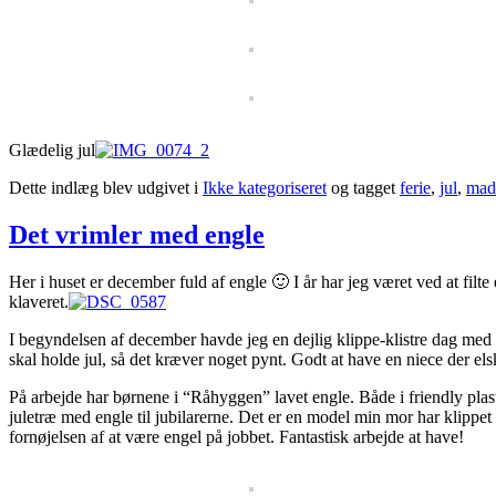
Glædelig jul
Dette indlæg blev udgivet i
Ikke kategoriseret
og tagget
ferie
,
jul
,
mad
Det vrimler med engle
Her i huset er december fuld af engle 🙂 I år har jeg været ved at filt
klaveret.
I begyndelsen af december havde jeg en dejlig klippe-klistre dag med m
skal holde jul, så det kræver noget pynt. Godt at have en niece der elsk
På arbejde har børnene i “Råhyggen” lavet engle. Både i friendly plasti
juletræ med engle til jubilarerne. Det er en model min mor har klippet e
fornøjelsen af at være engel på jobbet. Fantastisk arbejde at have!