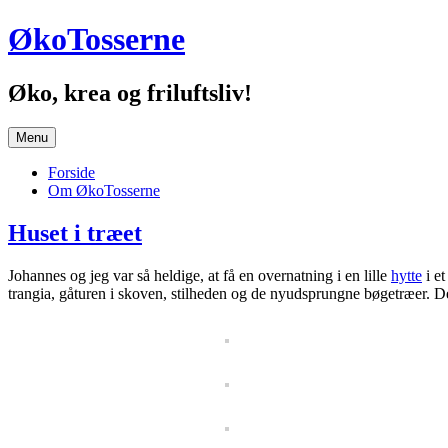
Hop
ØkoTosserne
til
indhold
Øko, krea og friluftsliv!
Menu
Forside
Om ØkoTosserne
Huset i træet
Johannes og jeg var så heldige, at få en overnatning i en lille
hytte
i et
trangia, gåturen i skoven, stilheden og de nyudsprungne bøgetræer. Det