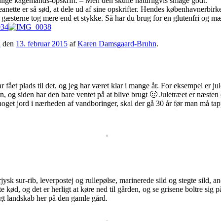
nlige kagemands-opskrift. – Men den skulle naturligvis smage godt.
nette er så sød, at dele ud af sine opskrifter. Hendes københavnerbirkes h
g gæsterne tog mere end et stykke. Så har du brug for en glutenfri og m
i
den
13. februar 2015
af
Karen Damsgaard-Bruhn
.
r fået plads til det, og jeg har været klar i mange år. For eksempel er 
on, og siden har den bare ventet på at blive brugt 🙂 Juletræet er næsten 
 noget jord i nærheden af vandboringer, skal der gå 30 år før man må tapp
jysk sur-rib, leverpostej og rullepølse, marinerede sild og stegte sild, 
kød, og det er herligt at køre ned til gården, og se grisene boltre sig 
igt landskab her på den gamle gård.