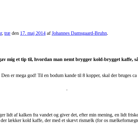
r
,
træ
den
17. maj 2014
af
Johannes Damsgaard-Bruhn
.
gav mig et tip til, hvordan man nemt brygger kold-brygget kaffe, s
. Den er mega god! Til en bodum kande til 8 kopper, skal der bruges ca
ger lidt af kalken fra vandet og giver det, efter min mening, en lidt fris
er der lækker kold kaffe, der med et skævt rismælk (for os mælkefornæg