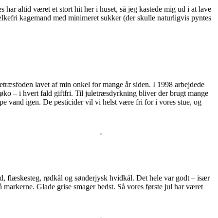
ar altid været et stort hit her i huset, så jeg kastede mig ud i at lave
ælkefri kagemand med minimeret sukker (der skulle naturligvis pyntes
juletræsfoden lavet af min onkel for mange år siden. I 1998 arbejdede
øko – i hvert fald giftfri. Til juletræsdyrkning bliver der brugt mange
e vand igen. De pesticider vil vi helst være fri for i vores stue, og
and, flæskesteg, rødkål og sønderjysk hvidkål. Det hele var godt – især
på markerne. Glade grise smager bedst. Så vores første jul har været