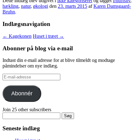
Dette indlæg blev udgivet i
Ikke kategoriseret
og tagget
friluftsliv
,
hækling
,
natur
,
økologi
den
23. marts 2015
af
Karen Damsgaard-
Bruhn
.
Indlægsnavigation
←
Kagekonen
Huset i træet
→
Abonner på blog via e-mail
Indtast din e-mail adresse for at blive tilmeldt og modtage
påmindelser om nye indlæg.
E-
mail-
adresse
Abonnér
Join 25 other subscribers
Søg
efter:
Seneste indlæg