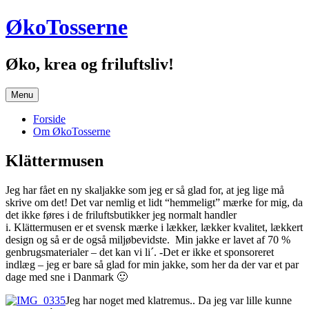
Hop
ØkoTosserne
til
indhold
Øko, krea og friluftsliv!
Menu
Forside
Om ØkoTosserne
Klättermusen
Jeg har fået en ny skaljakke som jeg er så glad for, at jeg lige må
skrive om det! Det var nemlig et lidt “hemmeligt” mærke for mig, da
det ikke føres i de friluftsbutikker jeg normalt handler
i. Klättermusen er et svensk mærke i lækker, lækker kvalitet, lækkert
design og så er de også miljøbevidste. Min jakke er lavet af 70 %
genbrugsmaterialer – det kan vi li´. -Det er ikke et sponsoreret
indlæg – jeg er bare så glad for min jakke, som her da der var et par
dage med sne i Danmark 🙂
Jeg har noget med klatremus.. Da jeg var lille kunne