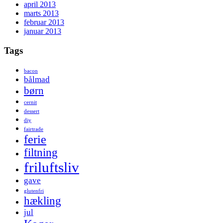
april 2013
marts 2013
februar 2013
januar 2013
Tags
bacon
bålmad
børn
cernit
dessert
diy
fairtrade
ferie
filtning
friluftsliv
gave
glutenfri
hækling
jul