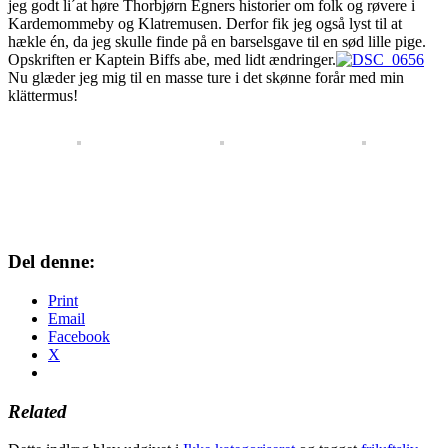
jeg godt li´at høre Thorbjørn Egners historier om folk og røvere i
Kardemommeby og Klatremusen. Derfor fik jeg også lyst til at
hækle én, da jeg skulle finde på en barselsgave til en sød lille pige.
Opskriften er Kaptein Biffs abe, med lidt ændringer.
Nu glæder jeg mig til en masse ture i det skønne forår med min
klättermus!
Del denne:
Print
Email
Facebook
X
Related