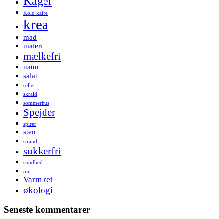
Kager
Kold kaffe
krea
mad
maleri
mælkefri
natur
salat
selleri
skrald
sommerhus
Spejder
spirer
sten
strand
sukkerfri
sundhed
træ
Varm ret
økologi
Seneste kommentarer