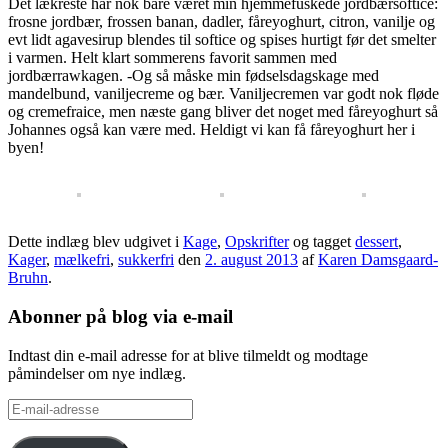
Det lækreste har nok bare været min hjemmefuskede jordbærsoftice:
frosne jordbær, frossen banan, dadler, fåreyoghurt, citron, vanilje og
evt lidt agavesirup blendes til softice og spises hurtigt før det smelter
i varmen. Helt klart sommerens favorit sammen med
jordbærrawkagen. -Og så måske min fødselsdagskage med
mandelbund, vaniljecreme og bær. Vaniljecremen var godt nok fløde
og cremefraice, men næste gang bliver det noget med fåreyoghurt så
Johannes også kan være med. Heldigt vi kan få fåreyoghurt her i
byen!
Dette indlæg blev udgivet i
Kage
,
Opskrifter
og tagget
dessert
,
Kager
,
mælkefri
,
sukkerfri
den
2. august 2013
af
Karen Damsgaard-
Bruhn
.
Abonner på blog via e-mail
Indtast din e-mail adresse for at blive tilmeldt og modtage
påmindelser om nye indlæg.
E-
mail-
adresse