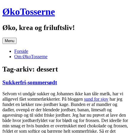
Hop
ØkoTosserne
til
indhold
Øko, krea og friluftsliv!
Menu
Forside
Om ØkoTosserne
Tag-arkiv:
dessert
Sukkerfri-sommersødt
Selvom vi undgår sukker og Johannes ikke kan tåle mælk, har vi
alligevel fået sommerlækkerier. På bloggen
sund for sjov
har jeg
fundet en lækker raw-jordbær kage. Bunden er af mandler og
dadler, ovenpå er der blendede jordbær, banan, limesaft og
agavesirup og til sidst friske jordbær. Jeg har nu prøvet at lave den
både hvor jordbærfyldet var for blødt og for frossen. Det ideelle for
min smag er hvis bunden er overtrukket med chokolade og frossen,
fyldet er som softice og bærrene helt sommerfriske. Så er det