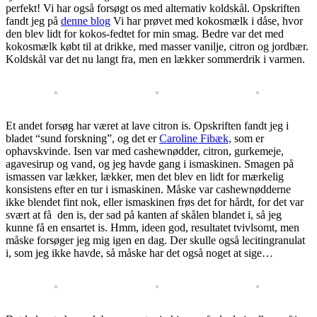
perfekt! Vi har også forsøgt os med alternativ koldskål. Opskriften
fandt jeg på
denne blog
Vi har prøvet med kokosmælk i dåse, hvor
den blev lidt for kokos-fedtet for min smag. Bedre var det med
kokosmælk købt til at drikke, med masser vanilje, citron og jordbær.
Koldskål var det nu langt fra, men en lækker sommerdrik i varmen.
Et andet forsøg har været at lave citron is. Opskriften fandt jeg i
bladet “sund forskning”, og det er
Caroline Fibæk,
som er
ophavskvinde. Isen var med cashewnødder, citron, gurkemeje,
agavesirup og vand, og jeg havde gang i ismaskinen. Smagen på
ismassen var lækker, lækker, men det blev en lidt for mærkelig
konsistens efter en tur i ismaskinen. Måske var cashewnødderne
ikke blendet fint nok, eller ismaskinen frøs det for hårdt, for det var
svært at få den is, der sad på kanten af skålen blandet i, så jeg
kunne få en ensartet is. Hmm, ideen god, resultatet tvivlsomt, men
måske forsøger jeg mig igen en dag. Der skulle også lecitingranulat
i, som jeg ikke havde, så måske har det også noget at sige…