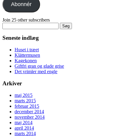
Abonnér
Join 25 other subscribers
Søg
efter:
Seneste indlæg
Huset i træet
Klättermusen
Kagekonen
Giftfri gran og glade grise
Det vrimler med engle
Arkiver
maj 2015
marts 2015
februar 2015
december 2014
november 2014
maj 2014
april 2014
marts 2014