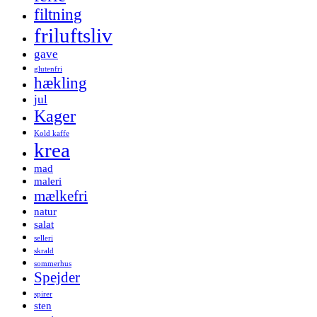
filtning
friluftsliv
gave
glutenfri
hækling
jul
Kager
Kold kaffe
krea
mad
maleri
mælkefri
natur
salat
selleri
skrald
sommerhus
Spejder
spirer
sten