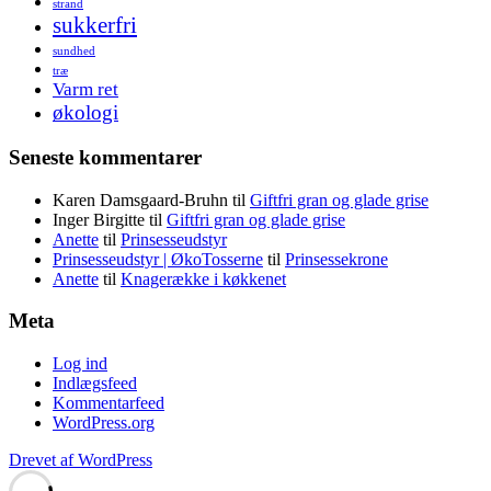
strand
sukkerfri
sundhed
træ
Varm ret
økologi
Seneste kommentarer
Karen Damsgaard-Bruhn
til
Giftfri gran og glade grise
Inger Birgitte
til
Giftfri gran og glade grise
Anette
til
Prinsesseudstyr
Prinsesseudstyr | ØkoTosserne
til
Prinsessekrone
Anette
til
Knagerække i køkkenet
Meta
Log ind
Indlægsfeed
Kommentarfeed
WordPress.org
Drevet af WordPress