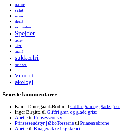
natur
salat
selleri
skrald
sommerhus
Spejder
spirer
sten
strand
sukkerfri
sundhed
træ
Varm ret
økologi
Seneste kommentarer
Karen Damsgaard-Bruhn
til
Giftfri gran og glade grise
Inger Birgitte
til
Giftfri gran og glade grise
Anette
til
Prinsesseudstyr
Prinsesseudstyr | ØkoTosserne
til
Prinsessekrone
Anette
til
Knagerække i køkkenet