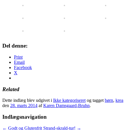
Del denne:
Print
Email
Facebook
X
Related
Dette indlæg blev udgivet i
Ikke kategoriseret
og tagget
børn
,
krea
den
28. marts 2014
af
Karen Damsgaard-Bruhn
.
Indlægsnavigation
←
Godt og Glutenfrit
Strand-skrald-tur!
→