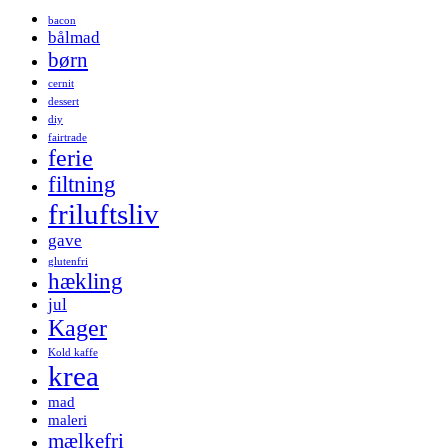
bacon
bålmad
børn
cernit
dessert
diy
fairtrade
ferie
filtning
friluftsliv
gave
glutenfri
hækling
jul
Kager
Kold kaffe
krea
mad
maleri
mælkefri